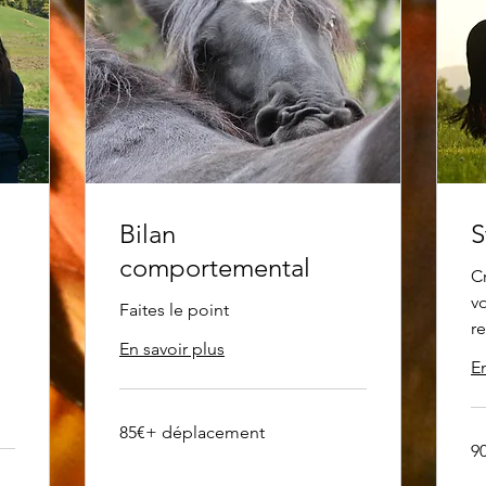
Bilan
S
comportemental
C
vo
Faites le point
re
En savoir plus
En
85€
85€+ déplacement
+
90
déplacement
90
eu