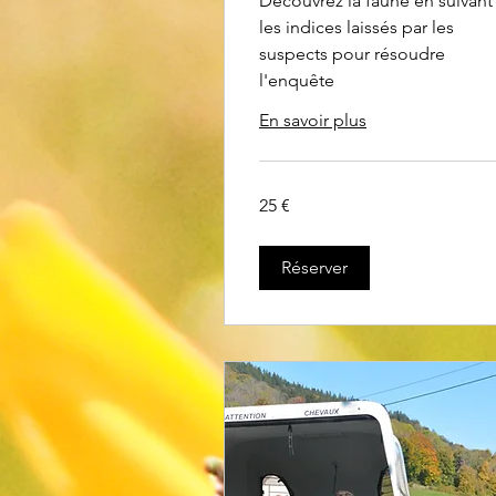
Découvrez la faune en suivant
les indices laissés par les
suspects pour résoudre
l'enquête
En savoir plus
25
25 €
euros
Réserver