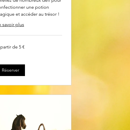
elevez de nombreux défi pour
onfectionner une potion
agique et accéder au trésor !
 savoir plus
partir de 5 €
tir
ros
Réserver