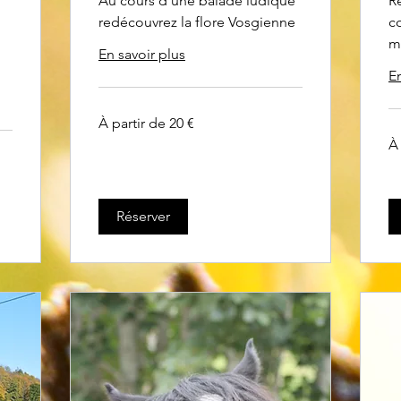
Au cours d'une balade ludique
R
redécouvrez la flore Vosgienne
c
m
En savoir plus
En
À
À partir de 20 €
partir
de
À
À 
20
par
euros
de
5
eu
Réserver