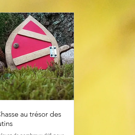
hasse au trésor des
utins