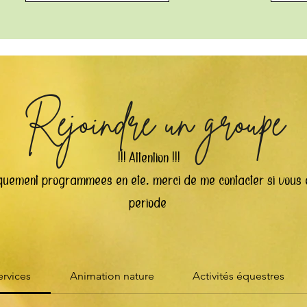
Rejoindre un groupe
!!! Attention !!!
uniquement programmées en été, merci de me contacter si vous 
période
ervices
Animation nature
Activités équestres